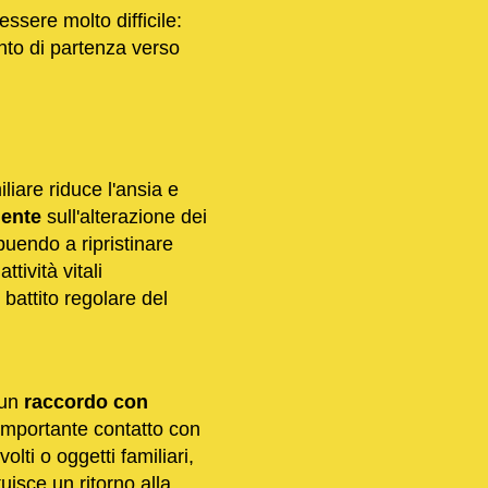
essere molto difficile:
unto di partenza verso
liare riduce l'ansia e
mente
sull'alterazione dei
ibuendo a ripristinare
tività vitali
 battito regolare del
 un
raccordo con
 importante contatto con
olti o oggetti familiari,
uisce un ritorno alla