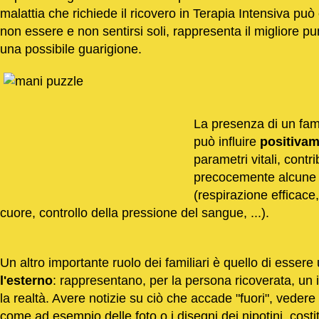
malattia che richiede il ricovero in Terapia Intensiva può 
non essere e non sentirsi soli, rappresenta il migliore p
una possibile guarigione.
La presenza di un fami
può influire
positiva
parametri vitali, contr
precocemente alcune at
(respirazione efficace,
cuore, controllo della pressione del sangue, ...).
Un altro importante ruolo dei familiari è quello di essere
l'esterno
: rappresentano, per la persona ricoverata, un
la realtà. Avere notizie su ciò che accade "fuori", vedere v
come ad esempio delle foto o i disegni dei nipotini, costit